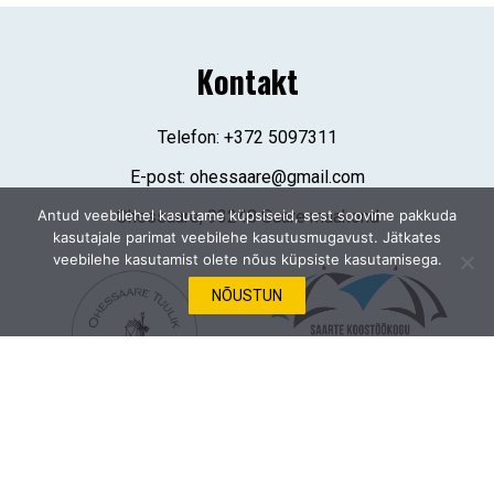
Kontakt
Telefon:
+372 5097311
E-post:
ohessaare@gmail.com
Antud veebilehel kasutame küpsiseid, sest soovime pakkuda
Ohessaare, 93248 Saare maakond
kasutajale parimat veebilehe kasutusmugavust. Jätkates
veebilehe kasutamist olete nõus küpsiste kasutamisega.
NÕUSTUN