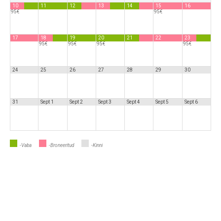
10
11
12
13
14
15
16
95€
95€
17
18
19
20
21
22
23
95€
95€
95€
95€
24
25
26
27
28
29
30
31
Sept 1
Sept 2
Sept 3
Sept 4
Sept 5
Sept 6
-Vaba
-Broneeritud
-Kinni
Saabumine
Lahkumine