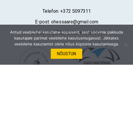
Telefon:
+372 5097311
Broneering
E-post:
ohessaare@gmail.com
Valige kalendrist päevad.
Antud veebilehel kasutame küpsiseid, sest soovime pakkuda
Ohessaare, 93248 Saare maakond
kasutajale parimat veebilehe kasutusmugavust. Jätkates
veebilehe kasutamist olete nõus küpsiste kasutamisega.
Eesnimi
*
NÕUSTUN
Perekonnanimi
*
Meiliaadress
*
Telefon
*
Jälgi meid
Sõnum (nt Kingitus.ee kinkekaardi nr, erisoovid jne)