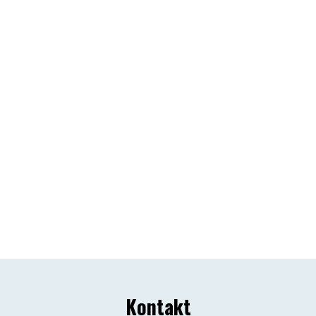
Hommikusöök
Hommikusöök lapsele
Lisavoodi
Küttepuud
Lemmikloom
Piknikukorv kahele
Kontakt