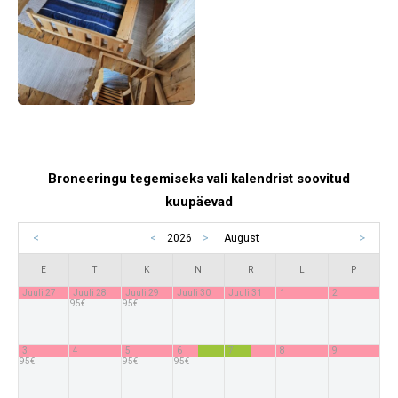
Broneeringu tegemiseks vali kalendrist soovitud
kuupäevad
<
>
<
2026
>
August
E
T
K
N
R
L
P
Juuli 27
Juuli 28
Juuli 29
Juuli 30
Juuli 31
1
2
95€
95€
3
4
5
6
7
8
9
95€
95€
95€