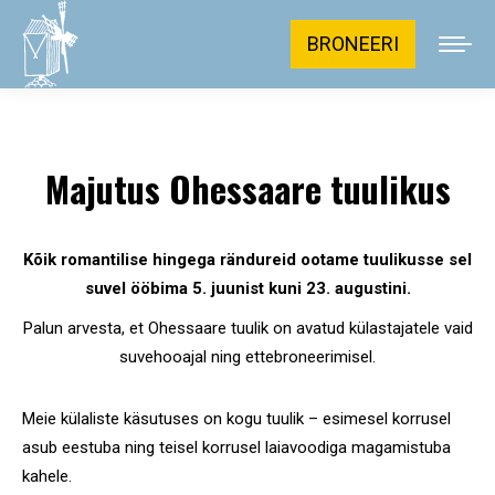
BRONEERI
Majutus Ohessaare tuulikus
Kõik romantilise hingega rändureid ootame tuulikusse sel
suvel ööbima 5. juunist kuni 23. augustini.
Palun arvesta, et Ohessaare tuulik on avatud külastajatele vaid
suvehooajal ning ettebroneerimisel.
Meie külaliste käsutuses on kogu tuulik – esimesel korrusel
asub eestuba ning teisel korrusel laiavoodiga magamistuba
kahele.