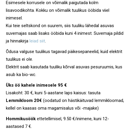
Esimesele korrusele on võimalik paigutada kolm
lisavoodikohta. Kokku on võimalik tuulikus ööbida viiel
inimesel.
Kui teie seltskond on suurem, siis tuuliku lähedal asuvas
suvemajas saab lisaks ööbida kuni 4 inimest. Suvemaja pildid
ja hinnakirja
leiad siit
.
Õdusa valguse tuulikus tagavad päikesepaneelid, kuid elektrit
tuulikus ei ole.
Elektrit saab kasutada tuuliku kõrval asuvas pesuruumis, kus
asub ka bio-wc.
Üks öö kahele inimesele 95 €
Lisakoht: 30 €, kuni 5-aastane laps kaisus: tasuta
Lemmikloom 20€
(oodatud on hästikäituvad lemmikloomad,
kellel on kaasas oma magamisalus või -majake)
Hommikusöök
ettetellimisel, 9.50 €/inimene, kuni 12-
aastased 7 €.